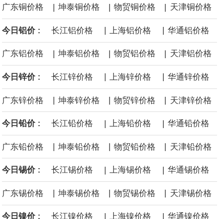
|
|
|
广东铜价格
坤泰铜价格
物贸铜价格
天津铜价格
福田汽车公告，2026年7月汽车产品产量47934辆，去年同期40313
|
|
今日铝价 :
长江铝价格
上海铝价格
华通铝价格
辆；销量51784辆，去年同期45974辆。其中，新能源汽车产量
|
|
|
广东铝价格
坤泰铝价格
物贸铝价格
天津铝价格
10771辆，去年同期8294辆；销量11288辆，去年同期7794辆。本
|
|
今日锌价 :
长江锌价格
上海锌价格
华通锌价格
年累计汽车产品产量40.74万辆，去年同期38万辆，累计同比增
|
|
|
广东锌价格
坤泰锌价格
物贸锌价格
天津锌价格
7.22%；累计销量41.22万辆，去年同期37.34万辆，累计同比增
|
|
今日铅价 :
长江铅价格
上海铅价格
华通铅价格
10.38%。发动机产品（含福康）本月销量29304台，去年同期
|
|
|
广东铅价格
坤泰铅价格
物贸铅价格
天津铅价格
19422台；本年累计销量18.71万台，去年同期15.33万台，累计同
|
|
今日锡价 :
长江锡价格
上海锡价格
华通锡价格
比增22.08%。
|
|
|
广东锡价格
坤泰锡价格
物贸锡价格
天津锡价格
|
|
今日镍价 :
长江镍价格
上海镍价格
华通镍价格