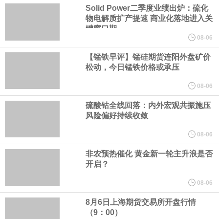
Solid Power二季度业绩出炉：硫化
软件与通信企业、测试认证机构、高校及科研院所等产业链相关单
物电解质扩产提速 商业化落地进入关
键窗口期
位加入，共商发展大计，共建协同机制，共享产业成果。
08-06
【锰铁早评】锰硅期货连阳外盘矿价
8月5日，长鑫科技大宗交易成交124万股，成交额6733.2万元，占
松动，今日锰铁价格或承压
当日总成交额的0.21%，成交价54.3元，较市场收盘价54.3元持
08-06
硫酸钴全线回落：内外宏观共振施压
平。
风险偏好持续收敛
欧洲央行表示，各银行在该行的隔夜存款规模达 2 万亿欧元。
08-06
非农预热催化 黄金新一轮主升浪是否
俄财政部自 8 月 7 日起将加大黄金及外汇购入规模。
开启？
欧元区6月PPI月率 -0.3%，预期-0.3%，前值0.20%。
08-06
8月6日上海期货交易所开盘行情
山东黄金公告称，截至 2026 年 7 月 31 日，公司注册股本总额为
（9：00）