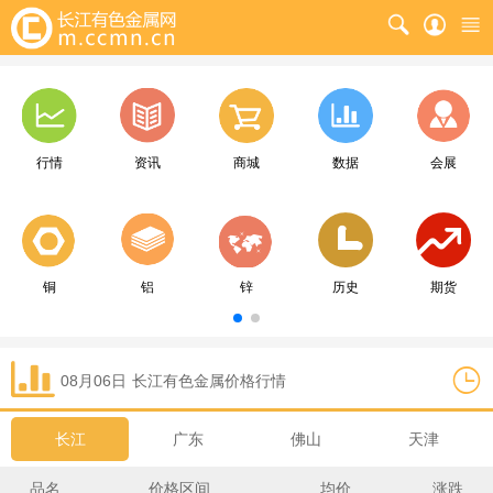
行情
资讯
商城
数据
会展
铜
铝
锌
历史
期货
08月06日
长江
有色金属价格行情
长江
广东
佛山
天津
品名
价格区间
均价
涨跌