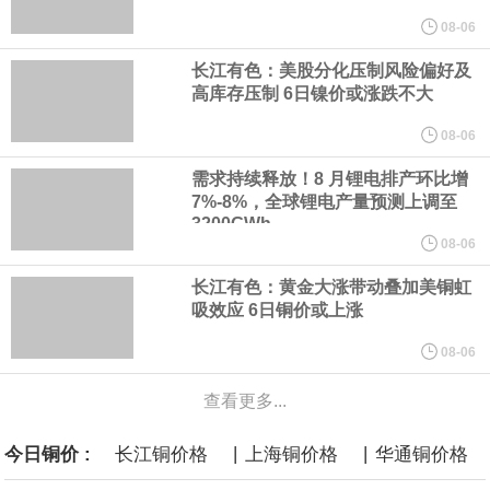
46.10 亿元，较上月无变动。其中，H 股法定/注册股本为 9.95 亿
08-06
长江有色：美股分化压制风险偏好及
元，已发行股份总数为 995,486,178 股；A股法定/注册股本为
高库存压制 6日镍价或涨跌不大
36.14 亿元，已发行股份总数为 3,614,443,347 股，本月均无增
08-06
需求持续释放！8 月锂电排产环比增
减。H 股已符合适用的公众持股量要求。
7%-8%，全球锂电产量预测上调至
3200GWh
08-06
本田：熊本摩托车工厂已于周三恢复部分生产运营。
长江有色：黄金大涨带动叠加美铜虹
8月5日，华为WATCH GT 7系列正式发布，搭载高硅叠片异形电
吸效应 6日铜价或上涨
08-06
池，配备64GB内存，首发室内滑雪、腕上转弯检测、G-Force滑雪
查看更多...
数据等功能，并支持AI运动解读，售价1588元起。
|
|
今日铜价 :
长江铜价格
上海铜价格
华通铜价格
英国7月服务业PMI终值 52.1，预期51.8，前值51.8。