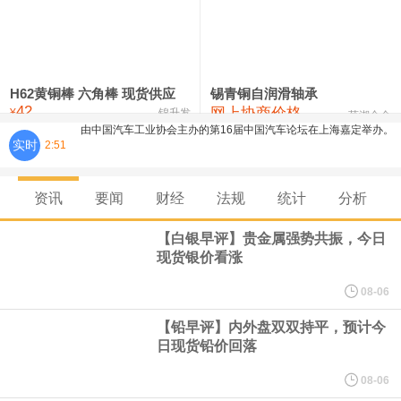
铸造铝合金锭(ZLD104)
24,100—24,300
24,200
100
压铸锌合金锭
26,250—26,450
26,350
500
硫酸镍
32,400—33,800
33,100
0
H62黄铜棒 六角棒 现货供应
锡青铜自润滑轴承
由中国汽车工业协会主办的第16届中国汽车论坛在上海嘉定举办。
42
网上协商价格
氯化镍
38,300—40,300
39,300
0
¥
锦升发
芜湖合金
实时
2:51
论坛期间，中国汽车工业协会正式宣布启动成立"自动驾驶汽车产业
发展联席会"，并举行成立启动仪式。启动仪式上，中国汽车工业协
资讯
要闻
财经
法规
统计
分析
【白银早评】贵金属强势共振，今日
会表示，联席会将坚持"以安全为底线，以创新为动力，以协同促发
现货银价看涨
展"，与行业各方携手，共同推动我国自动驾驶产业安全、有序、规
08-06
【铅早评】内外盘双双持平，预计今
模化发展，为建设汽车强国、培育新质生产力贡献产业力量。联席
日现货铅价回落
会诚挚邀请整车企业、自动驾驶解决方案商、芯片与传感器企业、
08-06