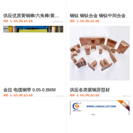
441#硅
9,500—9,700
9,600
0
金属硅553#-331#
9,300—10,700
10,000
0
供应优质黄铜棒/六角棒/黄铜方板
铜钛 铜钛合金 铜钛中间合金
网上协商价格
网上协商价格
十堰同创
金属硅3303#-2202#
10,400—14,200
12,300
0
漆包线
111,610—115,610
113,610
1,060
磷铜合金
110,400—117,200
113,800
1,050
无氧铜丝(硬)
109,350—109,650
109,500
1,060
R410A专用紫铜管
113,340—113,340
113,340
1,060
铸造铝合金锭(A356.2)
24,100—24,500
24,300
100
金拉 电缆铜带 0.05-0.8MM
供应各类紫铜异型材
网上协商价格
网上协商价格
金拉
骏达
铸造铝合金锭(A380）
26,200—26,400
26,300
100
铝合金ADC12
24,100—24,300
24,200
100
铸造铝合金锭(ZL102)
24,100—24,300
24,200
100