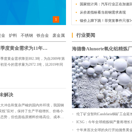
国家统计局：汽车行业正在加速
从价差指标看当前铜需求表现
1
镍价上蹿下跳！菲突发事件只涨5
行业要闻
黄金
炉料
不锈钢
铁合金
废金属
疫情冲击全球黄金需求 三季度黄金需求为11年来最低
黄金需求降至892.3吨，为自2009年第
今的需求量为2972.1吨，比2019年同
未解决
巨大冲击和复杂严峻的国内外环境，我国钢
双线”应对，保持了生产平稳增长、价格小
伦丁矿业智利Candelaria铜矿工会
行态势，但也面临原燃料价格高位、成本上
ICSG：今年全球精炼铜产量将增长1
十年来首次全球的央行开始抛售黄