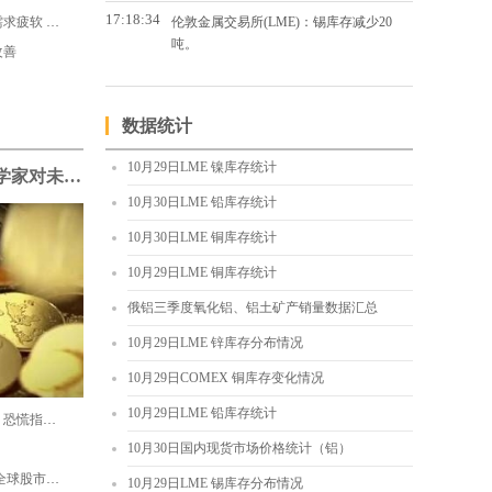
17:18:34
2020年三季度黄金需求趋势：饰品需求疲软 投资需求暴涨49%
伦敦金属交易所(LME)：锡库存减少20
吨。
改善
数据统计
10月29日LME 镍库存统计
美国三季度GDP超预期 经济学家对未来经济走势看法不一
10月30日LME 铅库存统计
10月30日LME 铜库存统计
10月29日LME 铜库存统计
俄铝三季度氧化铝、铝土矿产销量数据汇总
10月29日LME 锌库存分布情况
10月29日COMEX 铜库存变化情况
10月29日LME 铅库存统计
美股暴跌 道指创6月份以来最大跌幅 恐慌指数飙升
10月30日国内现货市场价格统计（铝）
疫情反扑凶猛！多国升级防控举措 全球股市波动加剧 怎么破？
10月29日LME 锡库存分布情况