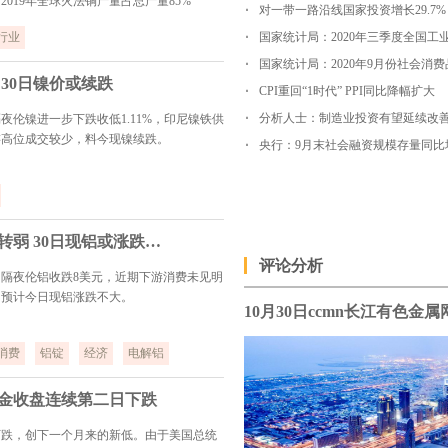
019年全球火法铜产量占总产量85%
对一带一路沿线国家投资增长29.7%
行业
30日镍价或续跌
CPI重回“1时代” PPI同比降幅扩大
分析人士：制造业投资有望延续改
夜伦镍进一步下跌收低1.11%，印尼镍铁供
游高位成交较少，料今现镍续跌。
央行：9月末社会融资规模存量同比增1
长江有色：消费未见明显转弱 30日现铝或涨跌不大
评论分析
隔夜伦铝收跌8美元，近期下游消费未见明
，预计今日现铝涨跌不大。
消费
铝锭
经济
电解铝
黄金收盘连续第二日下跌
下跌，创下一个月来的新低。由于美国总统