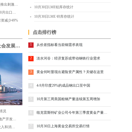
特朗普官宣两党“谈崩”：大选前无法推出刺激计划
10月30日LME铝库存统计
受新冠感染人数持续上升影响 德国10月出口预期大幅下挫
10月30日LME 锌库存统计
资减少49%
点击排行榜
1
从价差指标看当前铜需求表现
发改委回应十四五中国经济社会发展目标设定
2
淡水河谷：经济复苏或带动钢铁行业需求
3
黄金何时显现出避险资产属性？关键在这里
4
4-9月印度29%的成品钢出口至中国
5
10月第三周美国粗钢产量连续第五周增加
情况
6
纽克雷斯特矿业公司今年第三季度黄金产量出现下滑
国家统计局：2020年1-9月份全国房地产开发投资和销售情况
7
10月30日上海黄金交易所交易行情
国家统计局：2020年前三季度居民收入和消费支出情况