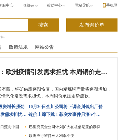
客服中心
收藏夹
帮助中心
网站导航
手机网
材料
告
政策法规
网站公告
长江铜周评：欧洲疫情引发需求担忧 本周铜价走势疲软（第44周）
有限，铜矿供应逐渐恢复，国内精炼铜产量将逐渐增加，
疫情恶化引发需求担忧，本周铜价承压走势疲软。
投资增长强劲
10月30日金川公司将下调金川镍出厂价
长江铜周评：欧洲疫情引发需求担忧 本周铜价走势疲软（第44周）
镍价上蹿下跳！菲突发事件只涨5个点？
出口流向中国
巴里克黄金公司计划扩大在坦桑尼亚的勘探
欧洲央行维持三大利率不变