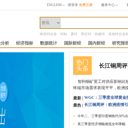
ENGLISH
请登录
免费注册
服务中心
铸造锌合金
锌粒
废锌
再生锌
热镀锌
其他锌合金
论分析
经济指标
数据统计
国际财经
国内财经
研究报
热门
头条
智利铜矿罢工对供应影响比较
终端市场需求表现平平，欧洲
WGC：三季度全球黄金
最新 |
最热 |
今年二、三季度印度钢铁约30%
美三季度经济增幅难抵全年降幅