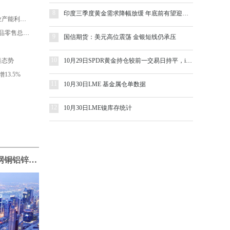
8
印度三季度黄金需求降幅放缓 年底前有望迎来补偿性消费高峰
国家统计局：2020年三季度全国工业产能利用率为76.7%
国家统计局：2020年9月份社会消费品零售总额增长3.3%
9
国信期货：美元高位震荡 金银短线仍承压
10
善态势
10月29日SPDR黄金持仓较前一交易日持平，iShares白银持仓减少0.17%
3.5%
11
10月30日LME 基金属仓单数据
12
10月30日LME镍库存统计
10月30日ccmn长江有色金属网铜铝锌铅锡镍早评