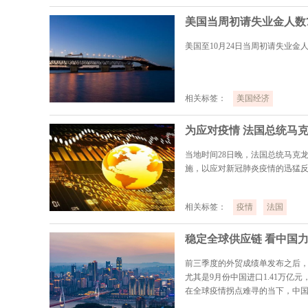
美国当周初请失业金人数7
美国至10月24日当周初请失业金人
相关标签：
美国经济
当地时间28日晚，法国总统马克龙
施，以应对新冠肺炎疫情的迅猛
相关标签：
疫情
法国
稳定全球供应链 看中国
前三季度的外贸成绩单发布之后
尤其是9月份中国进口1.41万亿元
在全球疫情拐点难寻的当下，中
点赞。