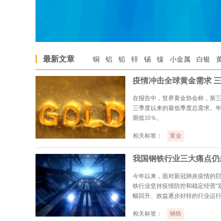
最新文章
铜
铝
铅
锌
锡
镍
小金属
白银
在报告中，世界黄金协会称，第三季度
三季度以来的最低季度总需求。年初至
期低10％。
相关标签：
黄金
我国钢铁行业三大痛点仍
今年以来，面对新冠肺炎疫情的
铁行业坚持疫情防控和稳定经营“
幅回升、效益逐步好转的行业运
升、出口下降等困难
相关标签：
钢铁