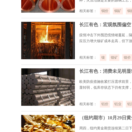
种，火法冶炼是主要的炼铜工艺，2
相关标签：
铜价
铜矿
铜
长江有色：宏观氛围偏空 
疫情冲击下外围恐慌情绪蔓延，隔
应压力增大镍矿成本走高，但下
相关标签：
镍
镍矿
镍价
欧美防疫措施收紧打压需求前景，
显转弱，低库存状态下仍有支撑
相关标签：
铝价
铝业
铝
（纽约期市）10月29日
周四，纽约黄金期货连续第二日