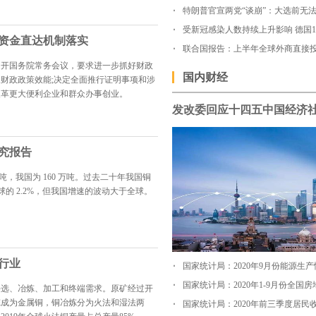
资金直达机制落实
联合国报告：上半年全球外商直接投
持召开国务院常务会议，要求进一步抓好财政
国内财经
财政政策效能;决定全面推行证明事项和涉
改革更大便利企业和群众办事创业。
研究报告
 万吨，我国为 160 万吨。过去二十年我国铜
全球的 2.2%，但我国增速的波动大于全球。
行业
国家统计局：2020年9月份能源生产
采选、冶炼、加工和终端需求。原矿经过开
炼成为金属铜，铜冶炼分为火法和湿法两