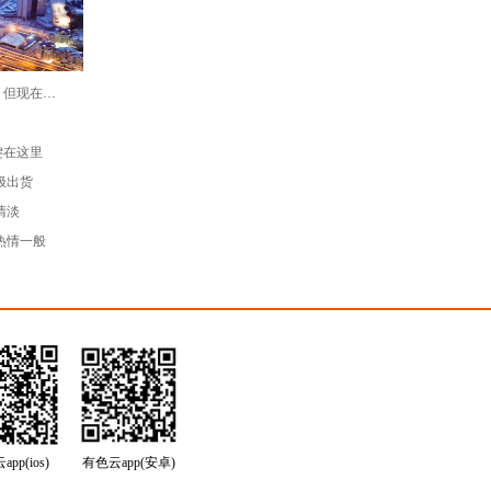
黄金的表现不再像是一种避险资产，但现在就是买入它的良机！
键在这里
极出货
清淡
热情一般
pp(ios)
有色云app(安卓)