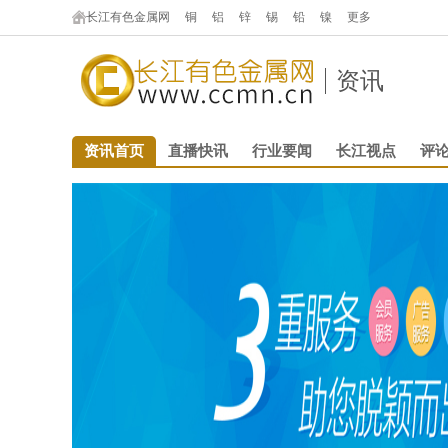
长江有色金属网
铜
铝
锌
锡
铅
镍
更多
资讯
资讯首页
直播快讯
行业要闻
长江视点
评