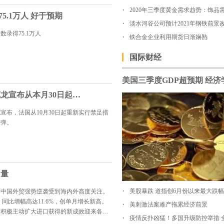
5.1万人 好于预期
淡水河谷公司预计2021年钢铁前景
数录得75.1万人
铁合金企业利用期货日渐娴熟
国际财经
为应对疫情 法国总统马克龙宣布从本月30日起法国全境再度封城
宣布，法国从10月30日起重新实行禁足措
反弹。
力量
，中国外贸强势逆袭受到海内外高度关注。
，同比增幅高达11.6%，创单月增长新高。
美刺激法案难产拖累经济前景
国积极主动扩大进口获得的新成效迎来各方