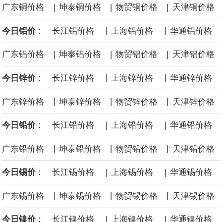
|
|
|
广东铜价格
坤泰铜价格
物贸铜价格
天津铜价格
面战舰项目之一。 根据CBO的初步估算，首舰造价约234亿美元，
|
|
今日铝价 :
长江铝价格
上海铝价格
华通铝价格
后续14艘平均每艘约180亿美元。
|
|
|
广东铝价格
坤泰铝价格
物贸铝价格
天津铝价格
黄金价格有望录得自今年1月以来最大单周涨幅。油价走弱为金价提
|
|
今日锌价 :
长江锌价格
上海锌价格
华通锌价格
供支撑，同时投资者正等待美国非农就业数据，以寻找美国利率前
|
|
|
广东锌价格
坤泰锌价格
物贸锌价格
天津锌价格
景的线索。StoneX高级分析师马特·辛普森表示，中东和平前景改善
|
|
今日铅价 :
长江铅价格
上海铅价格
华通铅价格
令市场通胀预期下降，推动黄金价格从此前持续数周、位于4000美
|
|
|
广东铅价格
坤泰铅价格
物贸铅价格
天津铅价格
元上方的盘整区间中进一步上涨。
|
|
今日锡价 :
长江锡价格
上海锡价格
华通锡价格
海力士：龙仁工厂将生产高带宽内存（HBM）及其他下一代动态随
|
|
|
广东锡价格
坤泰锡价格
物贸锡价格
天津锡价格
机存取存储器（DRAM）。
|
|
今日镍价 :
长江镍价格
上海镍价格
华通镍价格