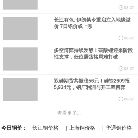
他与赫格塞思就弹药短缺问题发生冲突的报道是“完全没有根据的谣
08-07
长江有色: 伊朗禁令重启注入地缘溢
言”，他对赫格塞思所做的工作“非常满意”。
价 7日铝价或上涨
纽约期银突破64美元/盎司，日内涨3.91%。
08-07
多空博弈持续发酵！碳酸锂迎来阶段
据报道，威刚近日在法说会上表示，在需求增加、价格走高及货源
性支撑，低位震荡格局难打破
稳定的三大有利因素带动下，预期第3季度营运将优于第2季度，并
08-07
双硅期货共振涨56元！硅铁2609报
进一步扩大全年营运成果。
5,934元，钢厂利润与开工率博弈
美国国会预算办公室（CBO）于当地时间5日发布报告称，美国海军
08-07
查看更多...
计划建造的15艘核动力“特朗普级”（Trump-class）战列舰，从研发
|
|
今日铜价 :
长江铜价格
上海铜价格
华通铜价格
到采购的总费用可能高达2750亿美元，为美国有史以来最昂贵的水