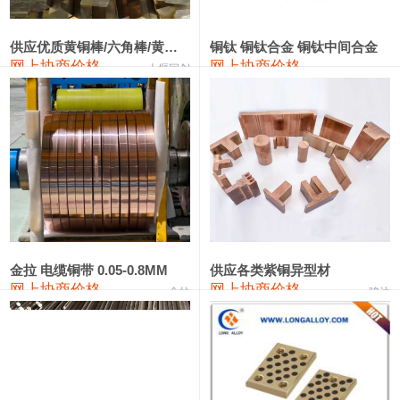
2202#硅
14,100—14,300
14,200
0
金属硅3303#-2202#
10,400—14,200
12,300
0
供应优质黄铜棒/六角棒/黄铜方板
铜钛 铜钛合金 铜钛中间合金
网上协商价格
网上协商价格
十堰同创
金属硅553#-331#
9,400—10,800
10,100
100
漆包线
111,970—115,970
113,970
360
磷铜合金
110,800—117,600
114,200
400
无氧铜丝(硬)
109,710—110,010
109,860
360
R410A专用紫铜管
113,700—113,700
113,700
360
铸造铝合金锭(A356.2)
24,300—24,700
24,500
200
金拉 电缆铜带 0.05-0.8MM
供应各类紫铜异型材
网上协商价格
网上协商价格
金拉
骏达
铸造铝合金锭(A380）
26,300—26,500
26,400
100
铝合金ADC12
24,200—24,400
24,300
100
铸造铝合金锭(ZL102)
24,300—24,500
24,400
200