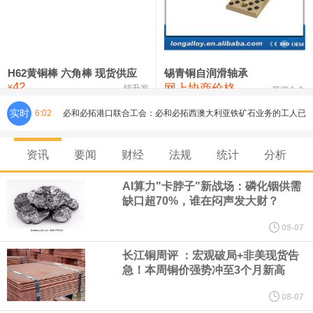
铸造铝合金锭(ZLD104)
24,300—24,500
24,400
200
压铸锌合金锭
26,500—26,700
26,600
250
硫酸镍
32,400—33,800
33,100
0
H62黄铜棒 六角棒 现货供应
锡青铜自润滑轴承
42
网上协商价格
氯化镍
38,300—40,300
39,300
0
¥
锦升发
芜湖合金
实时
6:02
必和必拓港口联合工会：必和必拓西澳大利亚铁矿石业务的工人已
通知，将于8月9日实施24小时停工。
资讯
要闻
财经
法规
统计
分析
8月7日，宇树科技董事长王兴兴网上路演时表示，报告期内，公司
AI算力"卡脖子"新战场：磷化铟供需
缺口超70%，谁在闷声发大财？
研发费用金额分别为4,995.18万元、7,001.70万元、14,496.56万
08-07
元，最近3年复合增长率达70.36%，呈快速增长趋势，并形成多项
长江铜周评 ：宏观破局+非美现货告
急！本周铜价强势冲至3个月新高
核心技术和知识产权。截至2026年1月31日，公司拥有262项专利权
08-07