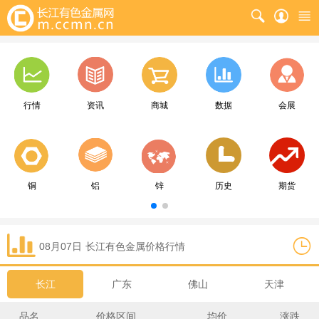
行情
资讯
商城
数据
会展
铜
铝
锌
历史
期货
08月07日
长江
有色金属价格行情
长江
广东
佛山
天津
品名
价格区间
均价
涨跌