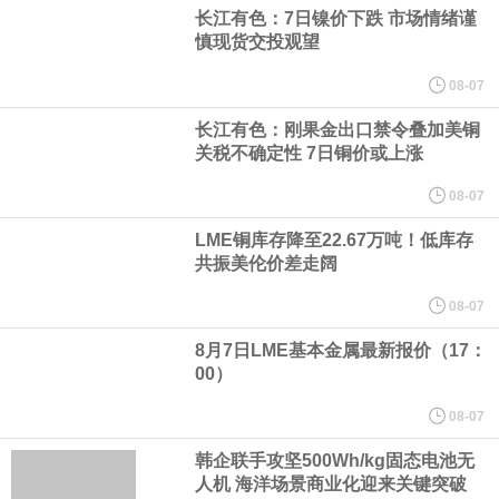
（含境内发明专利20项）。
长江有色：7日镍价下跌 市场情绪谨
慎现货交投观望
纽约期银日内涨4%，现报64.08美元/盎司。
08-07
宇树科技董事长、总经理兼首席技术官王兴兴在网上路演时表示，
长江有色：刚果金出口禁令叠加美铜
关税不确定性 7日铜价或上涨
经过多年研发创新和技术积累，公司逐步形成了包括一体化关节集
08-07
LME铜库存降至22.67万吨！低库存
成技术、高紧凑度机器人身体集成技术、机器人激光雷达全自研核
共振美伦价差走阔
心技术等多项已商业化应用的核心技术并已应用于公司的高性能通
08-07
8月7日LME基本金属最新报价（17：
用人形机器人、四足机器人等产品。
00）
美国总统特朗普6日否认他对国防部长赫格塞思不满，称对赫格塞思
08-07
韩企联手攻坚500Wh/kg固态电池无
所做的工作“非常满意”。特朗普在社交媒体上发帖称，一些媒体有关
人机 海洋场景商业化迎来关键突破