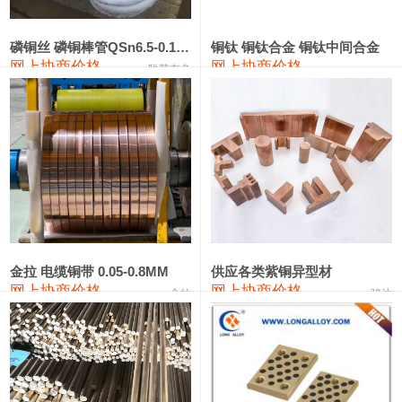
553#硅
9,300—9,500
9,400
0
金属硅553#-331#
9,400—10,800
10,100
0
磷铜丝 磷铜棒管QSn6.5-0.1 7-0.2 8-0.3
铜钛 铜钛合金 铜钛中间合金
网上协商价格
网上协商价格
联荣有色
金属硅3303#-2202#
10,400—14,200
12,300
0
漆包线
111,360—115,360
113,360
-610
磷铜合金
110,200—117,000
113,600
-600
无氧铜丝(硬)
109,100—109,400
109,250
-610
R410A专用紫铜管
113,090—113,090
113,090
-610
铸造铝合金锭(A380）
26,300—26,500
26,400
0
金拉 电缆铜带 0.05-0.8MM
供应各类紫铜异型材
网上协商价格
网上协商价格
金拉
骏达
铸造铝合金锭(A356.2)
24,300—24,700
24,500
0
铝合金ADC12
24,200—24,400
24,300
0
铸造铝合金锭(ZLD104)
24,300—24,500
24,400
0