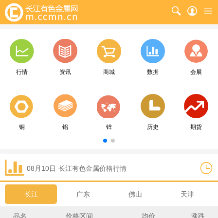
行情
资讯
商城
数据
会展
铜
铝
锌
历史
期货
08月10日
长江
有色金属价格行情
长江
广东
佛山
天津
品名
价格区间
均价
涨跌