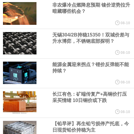
人民币资产，资金净流入支持人民币中枢走强；三是美元对人民币
非农爆冷点燃降息预期 镍价逆势拉升
暗藏哪些机会？
中间价相机调整。
08-10
《天津市智能机器人产业创新发展行动方案（2026—2028年）印发
无锡304/2B持稳15350！双城价差与
升水博弈，不锈钢底部探明？
2028年全市智能机器人产业核心产值突破200亿元
08-10
能源金属迎来拐点？锂价反弹能不能
国家发展改革委、国家能源局印发《煤炭工业发展“十五五”规划》。
持续？
其中指出，统筹资源开发条件、市场需求、运输通道、环境约束等
08-10
长江有色：矿端传复产+高铜价打压
因素，有序推进煤炭资源开发。西部资源富集地区强化开发整体规
采买情绪 10日铜价或下跌
划，完善上下游开发利用体系，提升跨区域协同保障能力。持续推
08-10
【铅早评】再生铅亏损停产托底，今
进山西、蒙西、蒙东、陕北、新疆煤炭供应保障基地建设，高标准
日现货铅价持稳为主