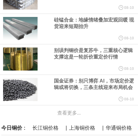
规划建设一批大型现代化煤矿，提升规模化集约化开发水平，2030
08-10
硅锰合金：地缘情绪叠加宏观回暖 现
年，五大煤炭供应保障基地产量占全国比重超80%。东中部地区统
货迎来短期抬升
筹本地区用能需求，合理控制开发节奏，根据资源条件加强评估论
08-10
别误判铜价是复苏牛，三重核心逻辑
证，适度建设接续煤矿。
支撑这是一轮折价重定价行情
国家发展改革委、国家能源局印发《煤炭工业发展“十五五”规划》。
08-10
国金证券：别只博弈 AI，市场定价逻
其中提到，提高资源开发准入标准。坚持先立后破，统筹煤矿关闭
辑或将切换，三条主线迎来布局机会
退出与区域供应保障，按照市场化法治化原则，推动落后产能煤矿
08-10
查看更多...
有序退出。西部地区优化生产结构，加快淘汰技术装备差、与生态
|
|
今日铜价 :
长江铜价格
上海铜价格
华通铜价格
敏感区重叠煤矿。东中部地区稳妥推进灾害严重不能有效治理、资