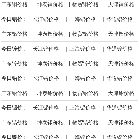
|
|
|
广东铜价格
坤泰铜价格
物贸铜价格
天津铜价格
源枯竭煤矿退出，妥善做好遗留问题处置和职工安置。西南、东北
|
|
今日铝价 :
长江铝价格
上海铝价格
华通铝价格
等地区因地制宜设置政策标准，合理引导资源条件差、安全保障程
|
|
|
广东铝价格
坤泰铝价格
物贸铝价格
天津铝价格
度低的中小煤矿退出，运用政策引导、市场手段等加快推动长期停
|
|
今日锌价 :
长江锌价格
上海锌价格
华通锌价格
产停建煤矿应退尽退。
|
|
|
广东锌价格
坤泰锌价格
物贸锌价格
天津锌价格
伦敦金属交易所(LME)：镍库存持平。
|
|
今日铅价 :
长江铅价格
上海铅价格
华通铅价格
伦敦金属交易所(LME)：锡库存减少100吨。
|
|
|
广东铅价格
坤泰铅价格
物贸铅价格
天津铅价格
伦敦金属交易所(LME)：铝库存减少1500吨。
|
|
今日锡价 :
长江锡价格
上海锡价格
华通锡价格
伦敦金属交易所(LME)：铜库存减少4675吨。
|
|
|
广东锡价格
坤泰锡价格
物贸锡价格
天津锡价格
8月10日消息，在岸人民币兑美元收盘报6.7442，较上一交易日上
|
|
今日镍价 :
长江镍价格
上海镍价格
华通镍价格