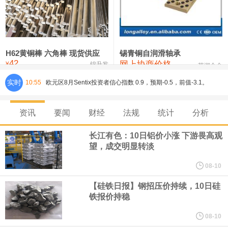
铸造铝合金锭(ZL102)
24,300—24,500
24,400
0
压铸锌合金锭
26,100—26,300
26,200
-400
硫酸镍
32,400—33,800
33,100
0
H62黄铜棒 六角棒 现货供应
锡青铜自润滑轴承
42
网上协商价格
氯化镍
38,300—40,300
39,300
0
¥
锦升发
芜湖合金
实时
10:55
欧元区8月Sentix投资者信心指数 0.9，预期-0.5，前值-3.1。
8月10日，人民币对美元即期汇率盘中最高升至6.7439，创下2023
资讯
要闻
财经
法规
统计
分析
年2月6日以来的3年多新高。工银亚洲在展望下半年人民币走势时认
长江有色：10日铝价小涨 下游畏高观
望，成交明显转淡
为，人民币汇率大概率延续波动、缓步走升态势，主要影响因素包
08-10
括：一是下半年预计出口延续韧性增长，关注地缘风险及关税政策
【硅铁日报】钢招压价持续，10日硅
铁报价持稳
对出口产品和地区结构、量价关系分化等影响；二是国际资金增配
08-10