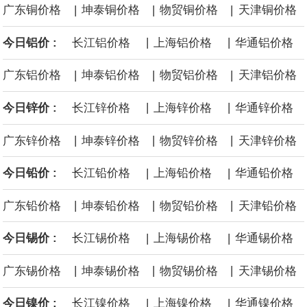
|
|
|
广东铜价格
坤泰铜价格
物贸铜价格
天津铜价格
海力士：龙仁工厂将生产高带宽内存（HBM）及其他下一代动态随
|
|
今日铝价 :
长江铝价格
上海铝价格
华通铝价格
机存取存储器（DRAM）。
|
|
|
广东铝价格
坤泰铝价格
物贸铝价格
天津铝价格
必和必拓港口联合工会：必和必拓西澳大利亚铁矿石业务的工人已
|
|
今日锌价 :
长江锌价格
上海锌价格
华通锌价格
通知，将于8月9日实施24小时停工。
|
|
|
广东锌价格
坤泰锌价格
物贸锌价格
天津锌价格
8月7日，宇树科技董事长王兴兴网上路演时表示，报告期内，公司
|
|
今日铅价 :
长江铅价格
上海铅价格
华通铅价格
研发费用金额分别为4,995.18万元、7,001.70万元、14,496.56万
|
|
|
广东铅价格
坤泰铅价格
物贸铅价格
天津铅价格
元，最近3年复合增长率达70.36%，呈快速增长趋势，并形成多项
|
|
今日锡价 :
长江锡价格
上海锡价格
华通锡价格
核心技术和知识产权。截至2026年1月31日，公司拥有262项专利权
|
|
|
广东锡价格
坤泰锡价格
物贸锡价格
天津锡价格
（含境内发明专利20项）。
|
|
今日镍价 :
长江镍价格
上海镍价格
华通镍价格