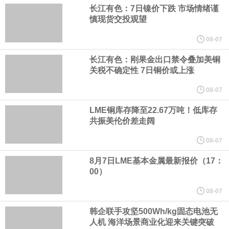
美国总统特朗普6日否认他对国防部长赫格塞思不满，称对赫格塞思
长江有色：7日镍价下跌 市场情绪谨
慎现货交投观望
所做的工作“非常满意”。特朗普在社交媒体上发帖称，一些媒体有关
08-07
他与赫格塞思就弹药短缺问题发生冲突的报道是“完全没有根据的谣
长江有色：刚果金出口禁令叠加美铜
关税不确定性 7日铜价或上涨
言”，他对赫格塞思所做的工作“非常满意”。
08-07
LME铜库存降至22.67万吨！低库存
纽约期银突破64美元/盎司，日内涨3.91%。
共振美伦价差走阔
据报道，威刚近日在法说会上表示，在需求增加、价格走高及货源
08-07
8月7日LME基本金属最新报价（17：
稳定的三大有利因素带动下，预期第3季度营运将优于第2季度，并
00）
进一步扩大全年营运成果。
08-07
韩企联手攻坚500Wh/kg固态电池无
美国国会预算办公室（CBO）于当地时间5日发布报告称，美国海军
人机 海洋场景商业化迎来关键突破