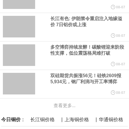
计划建造的15艘核动力“特朗普级”（Trump-class）战列舰，从研发
08-07
长江有色: 伊朗禁令重启注入地缘溢
到采购的总费用可能高达2750亿美元，为美国有史以来最昂贵的水
价 7日铝价或上涨
面战舰项目之一。 根据CBO的初步估算，首舰造价约234亿美元，
08-07
多空博弈持续发酵！碳酸锂迎来阶段
后续14艘平均每艘约180亿美元。
性支撑，低位震荡格局难打破
黄金价格有望录得自今年1月以来最大单周涨幅。油价走弱为金价提
08-07
双硅期货共振涨56元！硅铁2609报
供支撑，同时投资者正等待美国非农就业数据，以寻找美国利率前
5,934元，钢厂利润与开工率博弈
景的线索。StoneX高级分析师马特·辛普森表示，中东和平前景改善
08-07
查看更多...
令市场通胀预期下降，推动黄金价格从此前持续数周、位于4000美
|
|
今日铜价 :
长江铜价格
上海铜价格
华通铜价格
元上方的盘整区间中进一步上涨。