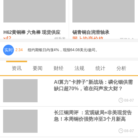
铸造铝合金锭(ZLD104)
24,300—24,500
24,400
200
压铸锌合金锭
26,500—26,700
26,600
250
硫酸镍
32,400—33,800
33,100
0
H62黄铜棒 六角棒 现货供应
锡青铜自润滑轴承
42
网上协商价格
氯化镍
38,300—40,300
39,300
0
¥
锦升发
芜湖合金
实时
2:34
纽约期银日内涨4%，现报64.08美元/盎司。
宇树科技董事长、总经理兼首席技术官王兴兴在网上路演时表示，
资讯
要闻
财经
法规
统计
分析
经过多年研发创新和技术积累，公司逐步形成了包括一体化关节集
AI算力"卡脖子"新战场：磷化铟供需
缺口超70%，谁在闷声发大财？
成技术、高紧凑度机器人身体集成技术、机器人激光雷达全自研核
08-07
心技术等多项已商业化应用的核心技术并已应用于公司的高性能通
长江铜周评 ：宏观破局+非美现货告
急！本周铜价强势冲至3个月新高
用人形机器人、四足机器人等产品。
08-07