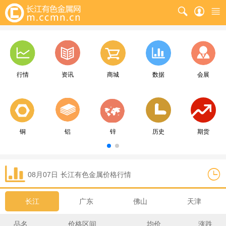
行情
资讯
商城
数据
会展
铜
铝
锌
历史
期货
08月07日
长江
有色金属价格行情
长江
广东
佛山
天津
品名
价格区间
均价
涨跌