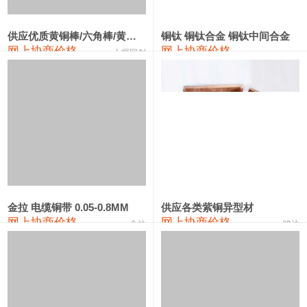
2202#硅
14,100—14,300
14,200
0
金属硅3303#-2202#
10,400—14,200
12,300
0
供应优质黄铜棒/六角棒/黄铜方板
铜钛 铜钛合金 铜钛中间合金
网上协商价格
网上协商价格
十堰同创
金属硅553#-331#
9,400—10,800
10,100
100
漆包线
111,970—115,970
113,970
360
磷铜合金
110,800—117,600
114,200
400
无氧铜丝(硬)
109,710—110,010
109,860
360
R410A专用紫铜管
113,700—113,700
113,700
360
铸造铝合金锭(A356.2)
24,300—24,700
24,500
200
金拉 电缆铜带 0.05-0.8MM
供应各类紫铜异型材
网上协商价格
网上协商价格
金拉
骏达
铸造铝合金锭(A380）
26,300—26,500
26,400
100
铝合金ADC12
24,200—24,400
24,300
100
铸造铝合金锭(ZL102)
24,300—24,500
24,400
200